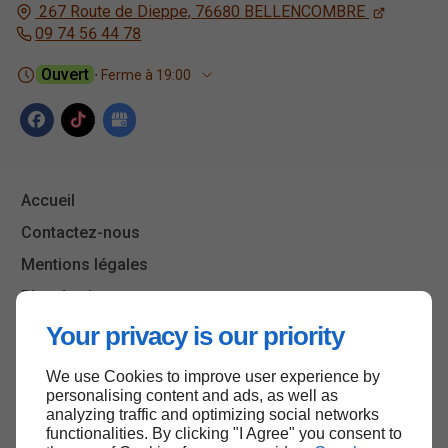
267 Route de Dieppe,
76680
BELLENCOMBRE
09 74 56 44 78
Ouvert
⋅ Ferme à 19:00
Accueil
Contactez-nous
Mentions légales
Plan du site
Your privacy is our priority
We use Cookies to improve user experience by
Haut de page
personalising content and ads, as well as
analyzing traffic and optimizing social networks
functionalities. By clicking "I Agree" you consent to